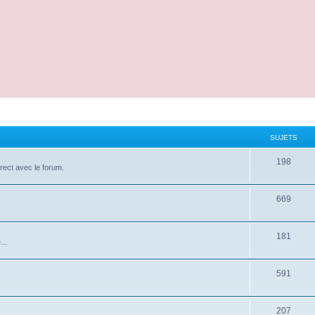
SUJETS
198
irect avec le forum.
669
181
...
591
207