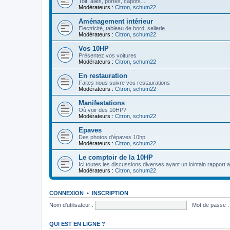
Toit, ailes, portes, capots...
Modérateurs :
Citron
,
schum22
Aménagement intérieur
Electricité, tableau de bord, sellerie...
Modérateurs :
Citron
,
schum22
Vos 10HP
Présentez vos voitures
Modérateurs :
Citron
,
schum22
En restauration
Faites nous suivre vos restaurations
Modérateurs :
Citron
,
schum22
Manifestations
Où voir des 10HP?
Modérateurs :
Citron
,
schum22
Epaves
Des photos d'épaves 10hp
Modérateurs :
Citron
,
schum22
Le comptoir de la 10HP
Ici toutes les discussions diverses ayant un lointain rapport 
Modérateurs :
Citron
,
schum22
CONNEXION
•
INSCRIPTION
Nom d’utilisateur :
Mot de passe :
QUI EST EN LIGNE ?