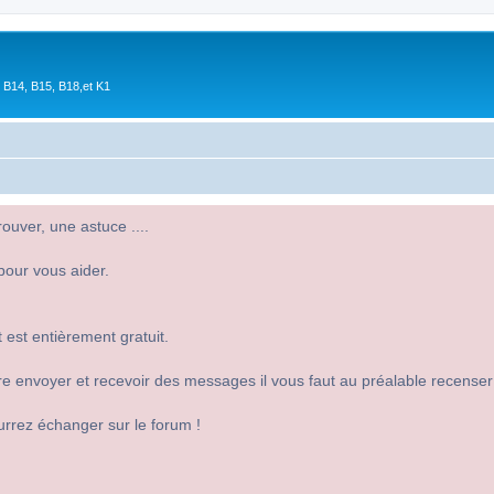
 B14, B15, B18,et K1
uver, une astuce ....
pour vous aider.
 est entièrement gratuit.
 dire envoyer et recevoir des messages il vous faut au préalable recense
urrez échanger sur le forum !