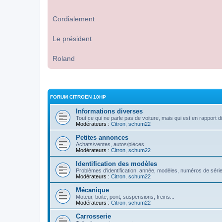
Cordialement
Le président
Roland
FORUM CITROËN 10HP
Informations diverses
Tout ce qui ne parle pas de voiture, mais qui est en rapport d
Modérateurs :
Citron
,
schum22
Petites annonces
Achats/ventes, autos/pièces
Modérateurs :
Citron
,
schum22
Identification des modèles
Problèmes d'identification, année, modèles, numéros de série
Modérateurs :
Citron
,
schum22
Mécanique
Moteur, boite, pont, suspensions, freins...
Modérateurs :
Citron
,
schum22
Carrosserie