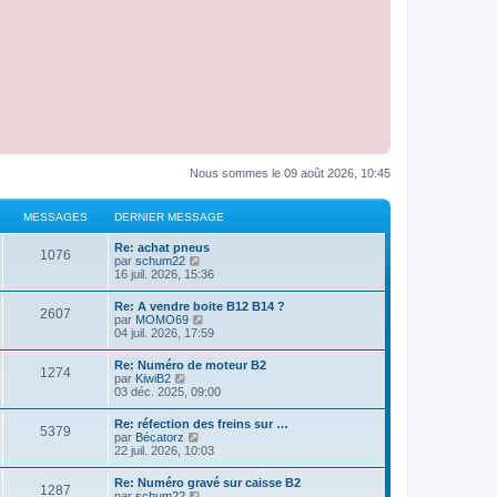
Nous sommes le 09 août 2026, 10:45
MESSAGES
DERNIER MESSAGE
Re: achat pneus
1076
C
par
schum22
o
16 juil. 2026, 15:36
n
s
Re: A vendre boite B12 B14 ?
2607
u
C
par
MOMO69
l
o
04 juil. 2026, 17:59
t
n
e
s
Re: Numéro de moteur B2
r
1274
u
C
par
KiwiB2
l
l
o
03 déc. 2025, 09:00
e
t
n
d
e
s
e
Re: réfection des freins sur …
r
5379
u
r
C
par
Bécatorz
l
l
n
o
22 juil. 2026, 10:03
e
t
i
n
d
e
e
s
e
Re: Numéro gravé sur caisse B2
r
r
1287
u
r
C
par
schum22