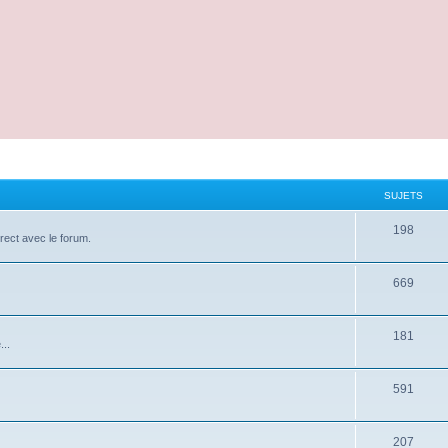
SUJETS
198
irect avec le forum.
669
181
...
591
207