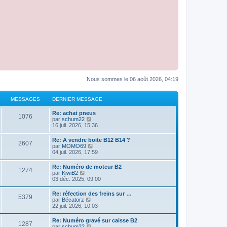
Nous sommes le 06 août 2026, 04:19
MESSAGES
DERNIER MESSAGE
Re: achat pneus
1076
C
par
schum22
o
16 juil. 2026, 15:36
n
s
Re: A vendre boite B12 B14 ?
2607
u
C
par
MOMO69
l
o
04 juil. 2026, 17:59
t
n
e
s
Re: Numéro de moteur B2
r
1274
u
C
par
KiwiB2
l
l
o
03 déc. 2025, 09:00
e
t
n
d
e
s
e
Re: réfection des freins sur …
r
5379
u
r
C
par
Bécatorz
l
l
n
o
22 juil. 2026, 10:03
e
t
i
n
d
e
e
s
e
Re: Numéro gravé sur caisse B2
r
r
1287
u
r
C
par
schum22