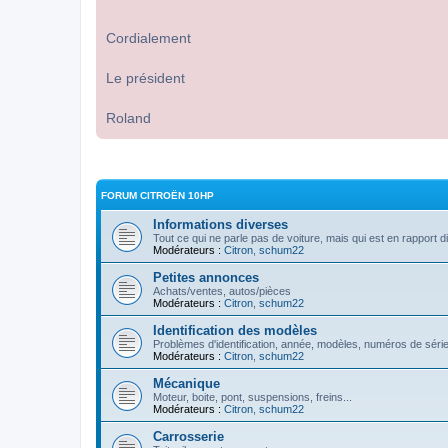
Cordialement
Le président
Roland
FORUM CITROËN 10HP
Informations diverses
Tout ce qui ne parle pas de voiture, mais qui est en rapport d
Modérateurs :
Citron
,
schum22
Petites annonces
Achats/ventes, autos/pièces
Modérateurs :
Citron
,
schum22
Identification des modèles
Problèmes d'identification, année, modèles, numéros de série
Modérateurs :
Citron
,
schum22
Mécanique
Moteur, boite, pont, suspensions, freins...
Modérateurs :
Citron
,
schum22
Carrosserie