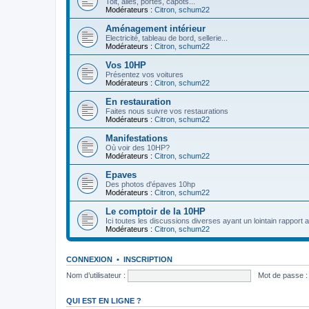
Toit, ailes, portes, capots...
Modérateurs :
Citron
,
schum22
Aménagement intérieur
Electricité, tableau de bord, sellerie...
Modérateurs :
Citron
,
schum22
Vos 10HP
Présentez vos voitures
Modérateurs :
Citron
,
schum22
En restauration
Faites nous suivre vos restaurations
Modérateurs :
Citron
,
schum22
Manifestations
Où voir des 10HP?
Modérateurs :
Citron
,
schum22
Epaves
Des photos d'épaves 10hp
Modérateurs :
Citron
,
schum22
Le comptoir de la 10HP
Ici toutes les discussions diverses ayant un lointain rapport 
Modérateurs :
Citron
,
schum22
CONNEXION
•
INSCRIPTION
Nom d’utilisateur :
Mot de passe :
QUI EST EN LIGNE ?