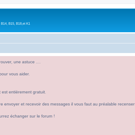
 B14, B15, B18,et K1
uver, une astuce ....
pour vous aider.
 est entièrement gratuit.
 dire envoyer et recevoir des messages il vous faut au préalable recense
urrez échanger sur le forum !