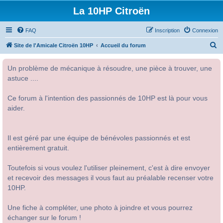
La 10HP Citroën
FAQ
Inscription
Connexion
R
Site de l'Amicale Citroën 10HP
Accueil du forum
e
Un problème de mécanique à résoudre, une pièce à trouver, une
c
astuce ....
h
e
Ce forum à l'intention des passionnés de 10HP est là pour vous
r
aider.
c
h
Il est géré par une équipe de bénévoles passionnés et est
e
entièrement gratuit.
r
Toutefois si vous voulez l'utiliser pleinement, c'est à dire envoyer
et recevoir des messages il vous faut au préalable recenser votre
10HP.
Une fiche à compléter, une photo à joindre et vous pourrez
échanger sur le forum !