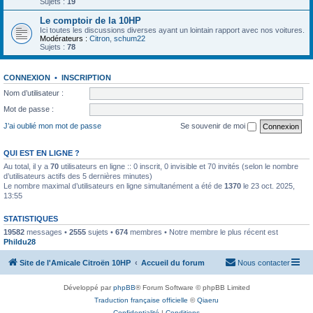
Sujets :
19
Le comptoir de la 10HP
Ici toutes les discussions diverses ayant un lointain rapport avec nos voitures.
Modérateurs :
Citron
,
schum22
Sujets :
78
CONNEXION
•
INSCRIPTION
Nom d’utilisateur :
Mot de passe :
J’ai oublié mon mot de passe
Se souvenir de moi
QUI EST EN LIGNE ?
Au total, il y a
70
utilisateurs en ligne :: 0 inscrit, 0 invisible et 70 invités (selon le nombre
d’utilisateurs actifs des 5 dernières minutes)
Le nombre maximal d’utilisateurs en ligne simultanément a été de
1370
le 23 oct. 2025,
13:55
STATISTIQUES
19582
messages •
2555
sujets •
674
membres • Notre membre le plus récent est
Phildu28
Site de l'Amicale Citroën 10HP
Accueil du forum
Nous contacter
Développé par
phpBB
® Forum Software © phpBB Limited
Traduction française officielle
©
Qiaeru
Confidentialité
|
Conditions