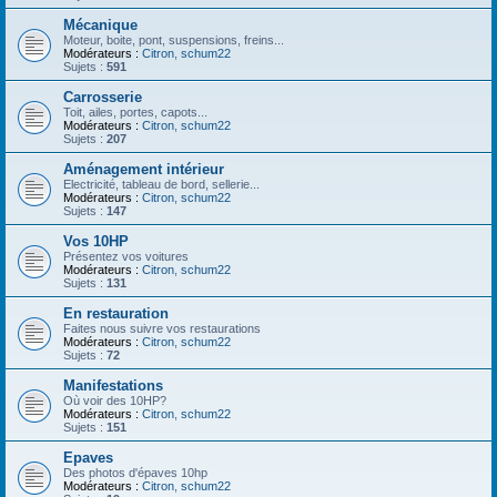
Mécanique
Moteur, boite, pont, suspensions, freins...
Modérateurs :
Citron
,
schum22
Sujets :
591
Carrosserie
Toit, ailes, portes, capots...
Modérateurs :
Citron
,
schum22
Sujets :
207
Aménagement intérieur
Electricité, tableau de bord, sellerie...
Modérateurs :
Citron
,
schum22
Sujets :
147
Vos 10HP
Présentez vos voitures
Modérateurs :
Citron
,
schum22
Sujets :
131
En restauration
Faites nous suivre vos restaurations
Modérateurs :
Citron
,
schum22
Sujets :
72
Manifestations
Où voir des 10HP?
Modérateurs :
Citron
,
schum22
Sujets :
151
Epaves
Des photos d'épaves 10hp
Modérateurs :
Citron
,
schum22