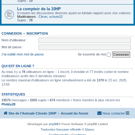
Sujets :
19
Le comptoir de la 10HP
Ici toutes les discussions diverses ayant un lointain rapport avec nos voitures.
Modérateurs :
Citron
,
schum22
Sujets :
78
CONNEXION
•
INSCRIPTION
Nom d’utilisateur :
Mot de passe :
J’ai oublié mon mot de passe
Se souvenir de moi
QUI EST EN LIGNE ?
Au total, il y a
78
utilisateurs en ligne :: 1 inscrit, 0 invisible et 77 invités (selon le nombre
d’utilisateurs actifs des 5 dernières minutes)
Le nombre maximal d’utilisateurs en ligne simultanément a été de
1370
le 23 oct. 2025,
13:55
STATISTIQUES
19575
messages •
2555
sujets •
674
membres • Notre membre le plus récent est
Phildu28
Site de l'Amicale Citroën 10HP
Accueil du forum
Nous contacter
Développé par
phpBB
® Forum Software © phpBB Limited
Traduction française officielle
©
Qiaeru
Confidentialité
|
Conditions