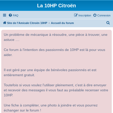
La 10HP Citroën
FAQ
Inscription
Connexion
R
Site de l'Amicale Citroën 10HP
Accueil du forum
e
Un problème de mécanique à résoudre, une pièce à trouver, une
c
astuce ....
h
e
Ce forum à l'intention des passionnés de 10HP est là pour vous
r
aider.
c
h
Il est géré par une équipe de bénévoles passionnés et est
e
entièrement gratuit.
r
Toutefois si vous voulez l'utiliser pleinement, c'est à dire envoyer
et recevoir des messages il vous faut au préalable recenser votre
10HP.
Une fiche à compléter, une photo à joindre et vous pourrez
échanger sur le forum !