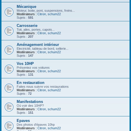
Mécanique
Moteur, boite, pont, suspensions, freins...
Modérateurs :
Citron
,
schum22
Sujets :
591
Carrosserie
Toit, ailes, portes, capots...
Modérateurs :
Citron
,
schum22
Sujets :
207
Aménagement intérieur
Electricité, tableau de bord, sellerie...
Modérateurs :
Citron
,
schum22
Sujets :
147
Vos 10HP
Présentez vos voitures
Modérateurs :
Citron
,
schum22
Sujets :
131
En restauration
Faites nous suivre vos restaurations
Modérateurs :
Citron
,
schum22
Sujets :
72
Manifestations
Où voir des 10HP?
Modérateurs :
Citron
,
schum22
Sujets :
151
Epaves
Des photos d'épaves 10hp
Modérateurs :
Citron
,
schum22