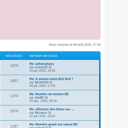
Nous sommes le 08 août 2026, 17:16
MESSAGES
DERNIER MESSAGE
Re: achat pneus
1076
C
par
schum22
o
16 juil. 2026, 15:36
n
s
Re: A vendre boite B12 B14 ?
2607
u
C
par
MOMO69
l
o
04 juil. 2026, 17:59
t
n
e
s
Re: Numéro de moteur B2
r
1274
u
C
par
KiwiB2
l
l
o
03 déc. 2025, 09:00
e
t
n
d
e
s
e
Re: réfection des freins sur …
r
5379
u
r
C
par
Bécatorz
l
l
n
o
22 juil. 2026, 10:03
e
t
i
n
d
e
e
s
e
Re: Numéro gravé sur caisse B2
r
r
1287
u
r
C
par
schum22