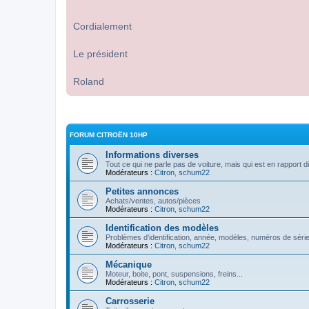
Cordialement
Le président
Roland
FORUM CITROËN 10HP
Informations diverses
Tout ce qui ne parle pas de voiture, mais qui est en rapport d
Modérateurs :
Citron
,
schum22
Petites annonces
Achats/ventes, autos/pièces
Modérateurs :
Citron
,
schum22
Identification des modèles
Problèmes d'identification, année, modèles, numéros de série
Modérateurs :
Citron
,
schum22
Mécanique
Moteur, boite, pont, suspensions, freins...
Modérateurs :
Citron
,
schum22
Carrosserie