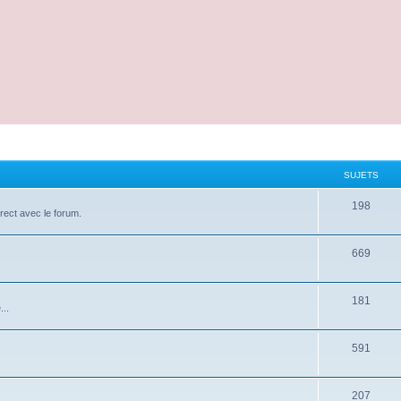
SUJETS
198
irect avec le forum.
669
181
...
591
207