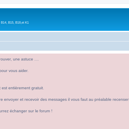
 B14, B15, B18,et K1
uver, une astuce ....
pour vous aider.
 est entièrement gratuit.
 dire envoyer et recevoir des messages il vous faut au préalable recense
urrez échanger sur le forum !