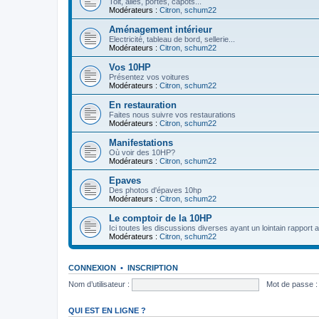
Toit, ailes, portes, capots...
Modérateurs :
Citron
,
schum22
Aménagement intérieur
Electricité, tableau de bord, sellerie...
Modérateurs :
Citron
,
schum22
Vos 10HP
Présentez vos voitures
Modérateurs :
Citron
,
schum22
En restauration
Faites nous suivre vos restaurations
Modérateurs :
Citron
,
schum22
Manifestations
Où voir des 10HP?
Modérateurs :
Citron
,
schum22
Epaves
Des photos d'épaves 10hp
Modérateurs :
Citron
,
schum22
Le comptoir de la 10HP
Ici toutes les discussions diverses ayant un lointain rapport 
Modérateurs :
Citron
,
schum22
CONNEXION
•
INSCRIPTION
Nom d’utilisateur :
Mot de passe :
QUI EST EN LIGNE ?