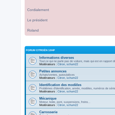
Cordialement
Le président
Roland
FORUM CITROËN 10HP
Informations diverses
Tout ce qui ne parle pas de voiture, mais qui est en rapport d
Modérateurs :
Citron
,
schum22
Petites annonces
Achats/ventes, autos/pièces
Modérateurs :
Citron
,
schum22
Identification des modèles
Problèmes d'identification, année, modèles, numéros de série
Modérateurs :
Citron
,
schum22
Mécanique
Moteur, boite, pont, suspensions, freins...
Modérateurs :
Citron
,
schum22
Carrosserie