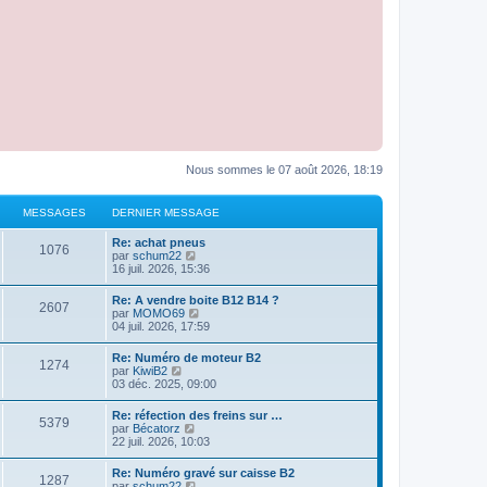
Nous sommes le 07 août 2026, 18:19
MESSAGES
DERNIER MESSAGE
Re: achat pneus
1076
C
par
schum22
o
16 juil. 2026, 15:36
n
s
Re: A vendre boite B12 B14 ?
2607
u
C
par
MOMO69
l
o
04 juil. 2026, 17:59
t
n
e
s
Re: Numéro de moteur B2
r
1274
u
C
par
KiwiB2
l
l
o
03 déc. 2025, 09:00
e
t
n
d
e
s
e
Re: réfection des freins sur …
r
5379
u
r
C
par
Bécatorz
l
l
n
o
22 juil. 2026, 10:03
e
t
i
n
d
e
e
s
e
Re: Numéro gravé sur caisse B2
r
r
1287
u
r
C
par
schum22