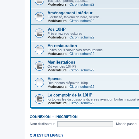
Toit, ailes, portes, capots...
Modérateurs :
Citron
,
schum22
Aménagement intérieur
Electricité, tableau de bord, sellerie...
Modérateurs :
Citron
,
schum22
Vos 10HP
Présentez vos voitures
Modérateurs :
Citron
,
schum22
En restauration
Faites nous suivre vos restaurations
Modérateurs :
Citron
,
schum22
Manifestations
Où voir des 10HP?
Modérateurs :
Citron
,
schum22
Epaves
Des photos d'épaves 10hp
Modérateurs :
Citron
,
schum22
Le comptoir de la 10HP
Ici toutes les discussions diverses ayant un lointain rapport 
Modérateurs :
Citron
,
schum22
CONNEXION
•
INSCRIPTION
Nom d’utilisateur :
Mot de passe :
QUI EST EN LIGNE ?