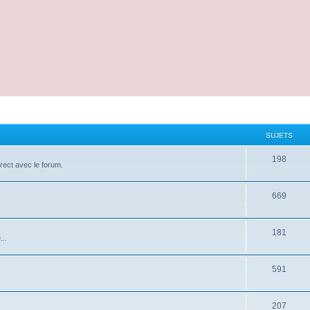
SUJETS
198
irect avec le forum.
669
181
...
591
207