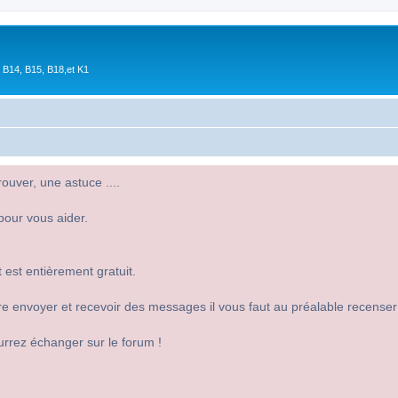
 B14, B15, B18,et K1
uver, une astuce ....
pour vous aider.
 est entièrement gratuit.
 dire envoyer et recevoir des messages il vous faut au préalable recense
urrez échanger sur le forum !