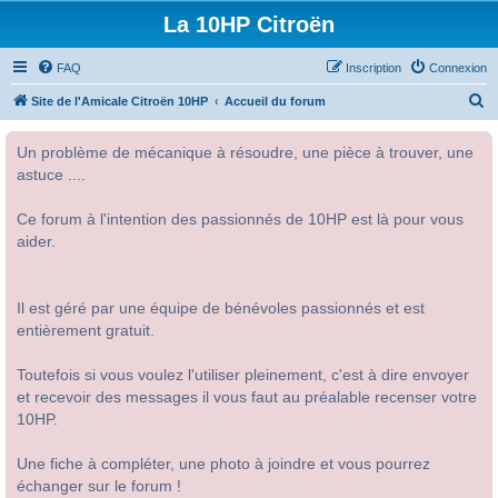
La 10HP Citroën
FAQ
Inscription
Connexion
R
Site de l'Amicale Citroën 10HP
Accueil du forum
e
Un problème de mécanique à résoudre, une pièce à trouver, une
c
astuce ....
h
e
Ce forum à l'intention des passionnés de 10HP est là pour vous
r
aider.
c
h
Il est géré par une équipe de bénévoles passionnés et est
e
entièrement gratuit.
r
Toutefois si vous voulez l'utiliser pleinement, c'est à dire envoyer
et recevoir des messages il vous faut au préalable recenser votre
10HP.
Une fiche à compléter, une photo à joindre et vous pourrez
échanger sur le forum !