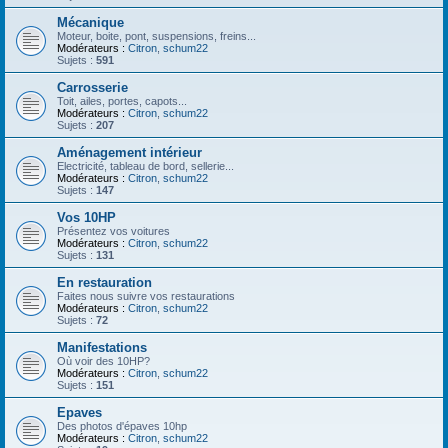
Mécanique
Moteur, boite, pont, suspensions, freins...
Modérateurs :
Citron
,
schum22
Sujets :
591
Carrosserie
Toit, ailes, portes, capots...
Modérateurs :
Citron
,
schum22
Sujets :
207
Aménagement intérieur
Electricité, tableau de bord, sellerie...
Modérateurs :
Citron
,
schum22
Sujets :
147
Vos 10HP
Présentez vos voitures
Modérateurs :
Citron
,
schum22
Sujets :
131
En restauration
Faites nous suivre vos restaurations
Modérateurs :
Citron
,
schum22
Sujets :
72
Manifestations
Où voir des 10HP?
Modérateurs :
Citron
,
schum22
Sujets :
151
Epaves
Des photos d'épaves 10hp
Modérateurs :
Citron
,
schum22