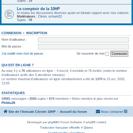
Sujets :
19
Le comptoir de la 10HP
Ici toutes les discussions diverses ayant un lointain rapport avec nos voitures.
Modérateurs :
Citron
,
schum22
Sujets :
78
CONNEXION
•
INSCRIPTION
Nom d’utilisateur :
Mot de passe :
J’ai oublié mon mot de passe
Se souvenir de moi
QUI EST EN LIGNE ?
Au total, il y a
76
utilisateurs en ligne :: 0 inscrit, 0 invisible et 76 invités (selon le nombre
d’utilisateurs actifs des 5 dernières minutes)
Le nombre maximal d’utilisateurs en ligne simultanément a été de
1370
le 23 oct. 2025,
13:55
STATISTIQUES
19581
messages •
2555
sujets •
674
membres • Notre membre le plus récent est
Phildu28
Site de l'Amicale Citroën 10HP
Accueil du forum
Nous contacter
Développé par
phpBB
® Forum Software © phpBB Limited
Traduction française officielle
©
Qiaeru
Confidentialité
|
Conditions