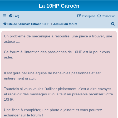
La 10HP Citroën
FAQ
Inscription
Connexion
R
Site de l'Amicale Citroën 10HP
Accueil du forum
e
Un problème de mécanique à résoudre, une pièce à trouver, une
c
astuce ....
h
e
Ce forum à l'intention des passionnés de 10HP est là pour vous
r
aider.
c
h
Il est géré par une équipe de bénévoles passionnés et est
e
entièrement gratuit.
r
Toutefois si vous voulez l'utiliser pleinement, c'est à dire envoyer
et recevoir des messages il vous faut au préalable recenser votre
10HP.
Une fiche à compléter, une photo à joindre et vous pourrez
échanger sur le forum !