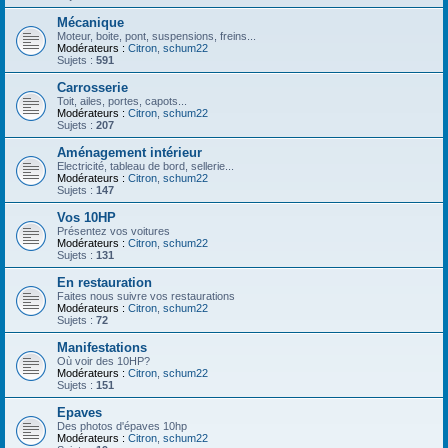
Mécanique
Moteur, boite, pont, suspensions, freins...
Modérateurs :
Citron
,
schum22
Sujets :
591
Carrosserie
Toit, ailes, portes, capots...
Modérateurs :
Citron
,
schum22
Sujets :
207
Aménagement intérieur
Electricité, tableau de bord, sellerie...
Modérateurs :
Citron
,
schum22
Sujets :
147
Vos 10HP
Présentez vos voitures
Modérateurs :
Citron
,
schum22
Sujets :
131
En restauration
Faites nous suivre vos restaurations
Modérateurs :
Citron
,
schum22
Sujets :
72
Manifestations
Où voir des 10HP?
Modérateurs :
Citron
,
schum22
Sujets :
151
Epaves
Des photos d'épaves 10hp
Modérateurs :
Citron
,
schum22