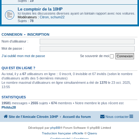
Sujets :
19
Le comptoir de la 10HP
Ici toutes les discussions diverses ayant un lointain rapport avec nos voitures.
Modérateurs :
Citron
,
schum22
Sujets :
78
CONNEXION
•
INSCRIPTION
Nom d’utilisateur :
Mot de passe :
J’ai oublié mon mot de passe
Se souvenir de moi
QUI EST EN LIGNE ?
Au total, il y a
67
utilisateurs en ligne :: 0 inscrit, 0 invisible et 67 invités (selon le nombre
d’utilisateurs actifs des 5 dernières minutes)
Le nombre maximal d’utilisateurs en ligne simultanément a été de
1370
le 23 oct. 2025,
13:55
STATISTIQUES
19581
messages •
2555
sujets •
674
membres • Notre membre le plus récent est
Phildu28
Site de l'Amicale Citroën 10HP
Accueil du forum
Nous contacter
Développé par
phpBB
® Forum Software © phpBB Limited
Traduction française officielle
©
Qiaeru
Confidentialité
|
Conditions