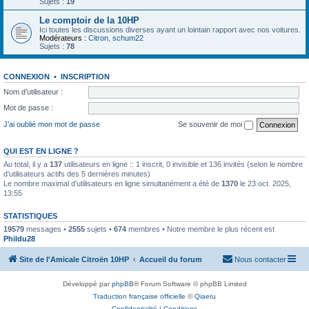
Sujets :
19
Le comptoir de la 10HP
Ici toutes les discussions diverses ayant un lointain rapport avec nos voitures.
Modérateurs :
Citron
,
schum22
Sujets :
78
CONNEXION
•
INSCRIPTION
Nom d’utilisateur :
Mot de passe :
J’ai oublié mon mot de passe
Se souvenir de moi
QUI EST EN LIGNE ?
Au total, il y a
137
utilisateurs en ligne :: 1 inscrit, 0 invisible et 136 invités (selon le nombre
d’utilisateurs actifs des 5 dernières minutes)
Le nombre maximal d’utilisateurs en ligne simultanément a été de
1370
le 23 oct. 2025,
13:55
STATISTIQUES
19579
messages •
2555
sujets •
674
membres • Notre membre le plus récent est
Phildu28
Site de l'Amicale Citroën 10HP
Accueil du forum
Nous contacter
Développé par
phpBB
® Forum Software © phpBB Limited
Traduction française officielle
©
Qiaeru
Confidentialité
|
Conditions