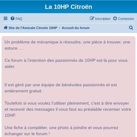
La 10HP Citroën
FAQ
Inscription
Connexion
R
Site de l'Amicale Citroën 10HP
Accueil du forum
e
Un problème de mécanique à résoudre, une pièce à trouver, une
c
astuce ....
h
e
Ce forum à l'intention des passionnés de 10HP est là pour vous
r
aider.
c
h
Il est géré par une équipe de bénévoles passionnés et est
e
entièrement gratuit.
r
Toutefois si vous voulez l'utiliser pleinement, c'est à dire envoyer
et recevoir des messages il vous faut au préalable recenser votre
10HP.
Une fiche à compléter, une photo à joindre et vous pourrez
échanger sur le forum !