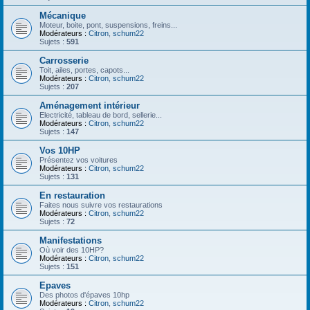
Mécanique
Moteur, boite, pont, suspensions, freins...
Modérateurs :
Citron
,
schum22
Sujets :
591
Carrosserie
Toit, ailes, portes, capots...
Modérateurs :
Citron
,
schum22
Sujets :
207
Aménagement intérieur
Electricité, tableau de bord, sellerie...
Modérateurs :
Citron
,
schum22
Sujets :
147
Vos 10HP
Présentez vos voitures
Modérateurs :
Citron
,
schum22
Sujets :
131
En restauration
Faites nous suivre vos restaurations
Modérateurs :
Citron
,
schum22
Sujets :
72
Manifestations
Où voir des 10HP?
Modérateurs :
Citron
,
schum22
Sujets :
151
Epaves
Des photos d'épaves 10hp
Modérateurs :
Citron
,
schum22