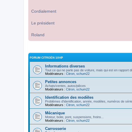
Cordialement
Le président
Roland
FORUM CITROËN 10HP
Informations diverses
Tout ce qui ne parle pas de voiture, mais qui est en rapport d
Modérateurs :
Citron
,
schum22
Petites annonces
Achats/ventes, autos/pièces
Modérateurs :
Citron
,
schum22
Identification des modèles
Problèmes d'identification, année, modèles, numéros de série
Modérateurs :
Citron
,
schum22
Mécanique
Moteur, boite, pont, suspensions, freins...
Modérateurs :
Citron
,
schum22
Carrosserie