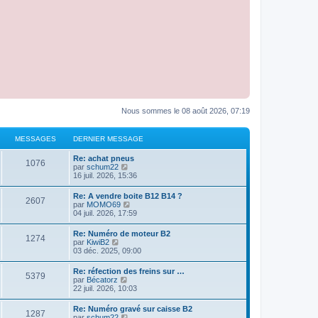
Nous sommes le 08 août 2026, 07:19
MESSAGES
DERNIER MESSAGE
Re: achat pneus
1076
C
par
schum22
o
16 juil. 2026, 15:36
n
s
Re: A vendre boite B12 B14 ?
2607
u
C
par
MOMO69
l
o
04 juil. 2026, 17:59
t
n
e
s
Re: Numéro de moteur B2
r
1274
u
C
par
KiwiB2
l
l
o
03 déc. 2025, 09:00
e
t
n
d
e
s
e
Re: réfection des freins sur …
r
5379
u
r
C
par
Bécatorz
l
l
n
o
22 juil. 2026, 10:03
e
t
i
n
d
e
e
s
e
Re: Numéro gravé sur caisse B2
r
r
1287
u
r
C
par
schum22