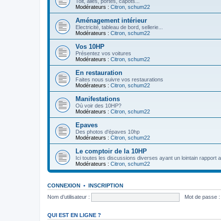
Toit, ailes, portes, capots...
Modérateurs :
Citron
,
schum22
Aménagement intérieur
Electricité, tableau de bord, sellerie...
Modérateurs :
Citron
,
schum22
Vos 10HP
Présentez vos voitures
Modérateurs :
Citron
,
schum22
En restauration
Faites nous suivre vos restaurations
Modérateurs :
Citron
,
schum22
Manifestations
Où voir des 10HP?
Modérateurs :
Citron
,
schum22
Epaves
Des photos d'épaves 10hp
Modérateurs :
Citron
,
schum22
Le comptoir de la 10HP
Ici toutes les discussions diverses ayant un lointain rapport 
Modérateurs :
Citron
,
schum22
CONNEXION
•
INSCRIPTION
Nom d’utilisateur :
Mot de passe :
QUI EST EN LIGNE ?