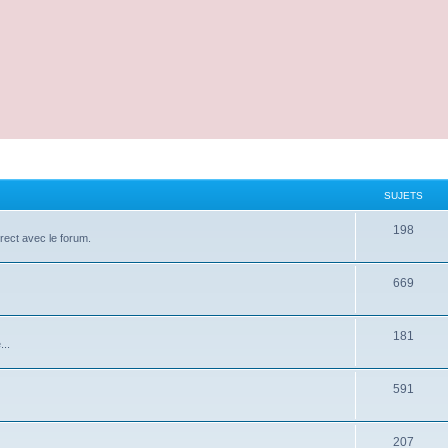
SUJETS
198
irect avec le forum.
669
181
...
591
207