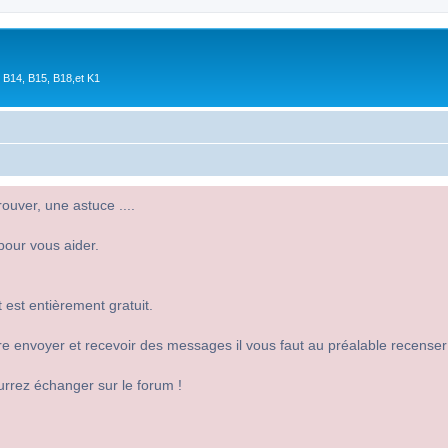
 B14, B15, B18,et K1
uver, une astuce ....
pour vous aider.
 est entièrement gratuit.
 dire envoyer et recevoir des messages il vous faut au préalable recense
urrez échanger sur le forum !