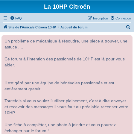
La 10HP Citroën
FAQ
Inscription
Connexion
R
Site de l'Amicale Citroën 10HP
Accueil du forum
e
Un problème de mécanique à résoudre, une pièce à trouver, une
c
astuce ....
h
e
Ce forum à l'intention des passionnés de 10HP est là pour vous
r
aider.
c
h
Il est géré par une équipe de bénévoles passionnés et est
e
entièrement gratuit.
r
Toutefois si vous voulez l'utiliser pleinement, c'est à dire envoyer
et recevoir des messages il vous faut au préalable recenser votre
10HP.
Une fiche à compléter, une photo à joindre et vous pourrez
échanger sur le forum !