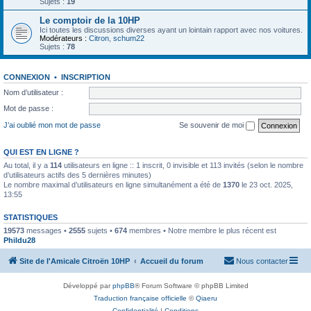
Sujets :
19
Le comptoir de la 10HP
Ici toutes les discussions diverses ayant un lointain rapport avec nos voitures.
Modérateurs :
Citron
,
schum22
Sujets :
78
CONNEXION
•
INSCRIPTION
Nom d’utilisateur :
Mot de passe :
J’ai oublié mon mot de passe
Se souvenir de moi
QUI EST EN LIGNE ?
Au total, il y a
114
utilisateurs en ligne :: 1 inscrit, 0 invisible et 113 invités (selon le nombre
d’utilisateurs actifs des 5 dernières minutes)
Le nombre maximal d’utilisateurs en ligne simultanément a été de
1370
le 23 oct. 2025,
13:55
STATISTIQUES
19573
messages •
2555
sujets •
674
membres • Notre membre le plus récent est
Phildu28
Site de l'Amicale Citroën 10HP
Accueil du forum
Nous contacter
Développé par
phpBB
® Forum Software © phpBB Limited
Traduction française officielle
©
Qiaeru
Confidentialité
|
Conditions