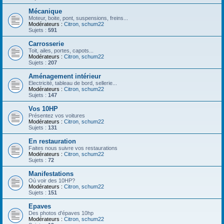
Mécanique
Moteur, boite, pont, suspensions, freins...
Modérateurs :
Citron
,
schum22
Sujets :
591
Carrosserie
Toit, ailes, portes, capots...
Modérateurs :
Citron
,
schum22
Sujets :
207
Aménagement intérieur
Electricité, tableau de bord, sellerie...
Modérateurs :
Citron
,
schum22
Sujets :
147
Vos 10HP
Présentez vos voitures
Modérateurs :
Citron
,
schum22
Sujets :
131
En restauration
Faites nous suivre vos restaurations
Modérateurs :
Citron
,
schum22
Sujets :
72
Manifestations
Où voir des 10HP?
Modérateurs :
Citron
,
schum22
Sujets :
151
Epaves
Des photos d'épaves 10hp
Modérateurs :
Citron
,
schum22