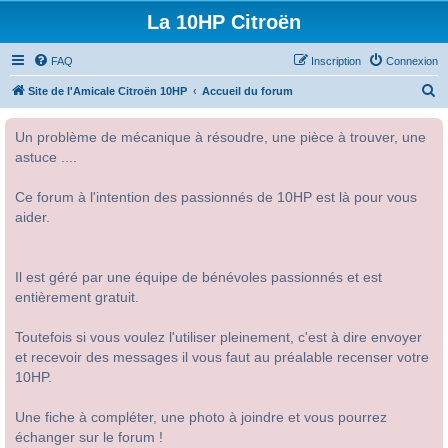
La 10HP Citroën
FAQ
Inscription
Connexion
R
Site de l'Amicale Citroën 10HP
Accueil du forum
e
Un problème de mécanique à résoudre, une pièce à trouver, une
c
astuce ....
h
e
Ce forum à l'intention des passionnés de 10HP est là pour vous
r
aider.
c
h
Il est géré par une équipe de bénévoles passionnés et est
e
entièrement gratuit.
r
Toutefois si vous voulez l'utiliser pleinement, c'est à dire envoyer
et recevoir des messages il vous faut au préalable recenser votre
10HP.
Une fiche à compléter, une photo à joindre et vous pourrez
échanger sur le forum !