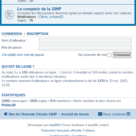
Sujets :
19
Le comptoir de la 10HP
Ici toutes les discussions diverses ayant un lointain rapport avec nos voitures.
Modérateurs :
Citron
,
schum22
Sujets :
78
CONNEXION
•
INSCRIPTION
Nom d’utilisateur :
Mot de passe :
J’ai oublié mon mot de passe
Se souvenir de moi
QUI EST EN LIGNE ?
Au total, il y a
105
utilisateurs en ligne :: 1 inscrit, 0 invisible et 104 invités (selon le nombre
d’utilisateurs actifs des 5 dernières minutes)
Le nombre maximal d’utilisateurs en ligne simultanément a été de
1370
le 23 oct. 2025,
13:55
STATISTIQUES
19581
messages •
2555
sujets •
674
membres • Notre membre le plus récent est
Phildu28
Site de l'Amicale Citroën 10HP
Accueil du forum
Nous contacter
Développé par
phpBB
® Forum Software © phpBB Limited
Traduction française officielle
©
Qiaeru
Confidentialité
|
Conditions