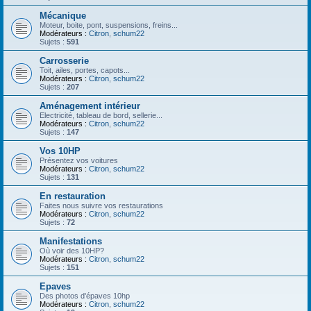
Mécanique
Moteur, boite, pont, suspensions, freins...
Modérateurs :
Citron
,
schum22
Sujets :
591
Carrosserie
Toit, ailes, portes, capots...
Modérateurs :
Citron
,
schum22
Sujets :
207
Aménagement intérieur
Electricité, tableau de bord, sellerie...
Modérateurs :
Citron
,
schum22
Sujets :
147
Vos 10HP
Présentez vos voitures
Modérateurs :
Citron
,
schum22
Sujets :
131
En restauration
Faites nous suivre vos restaurations
Modérateurs :
Citron
,
schum22
Sujets :
72
Manifestations
Où voir des 10HP?
Modérateurs :
Citron
,
schum22
Sujets :
151
Epaves
Des photos d'épaves 10hp
Modérateurs :
Citron
,
schum22