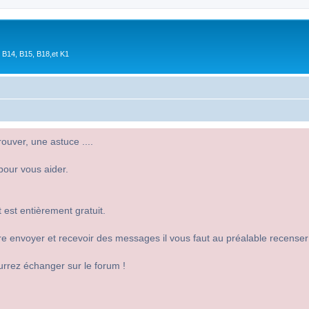
 B14, B15, B18,et K1
uver, une astuce ....
pour vous aider.
 est entièrement gratuit.
 dire envoyer et recevoir des messages il vous faut au préalable recense
urrez échanger sur le forum !