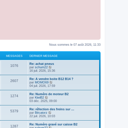
Nous sommes le 07 août 2026, 11:33
MESSAGES
DERNIER MESSAGE
Re: achat pneus
1076
C
par
schum22
o
16 juil. 2026, 15:36
n
s
Re: A vendre boite B12 B14 ?
2607
u
C
par
MOMO69
l
o
04 juil. 2026, 17:59
t
n
e
s
Re: Numéro de moteur B2
r
1274
u
C
par
KiwiB2
l
l
o
03 déc. 2025, 09:00
e
t
n
d
e
s
e
Re: réfection des freins sur …
r
5379
u
r
C
par
Bécatorz
l
l
n
o
22 juil. 2026, 10:03
e
t
i
n
d
e
e
s
e
Re: Numéro gravé sur caisse B2
r
r
1287
u
r
C
par
schum22