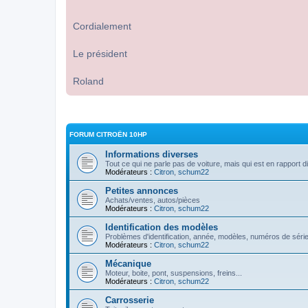
Cordialement
Le président
Roland
FORUM CITROËN 10HP
Informations diverses
Tout ce qui ne parle pas de voiture, mais qui est en rapport d
Modérateurs :
Citron
,
schum22
Petites annonces
Achats/ventes, autos/pièces
Modérateurs :
Citron
,
schum22
Identification des modèles
Problèmes d'identification, année, modèles, numéros de série
Modérateurs :
Citron
,
schum22
Mécanique
Moteur, boite, pont, suspensions, freins...
Modérateurs :
Citron
,
schum22
Carrosserie