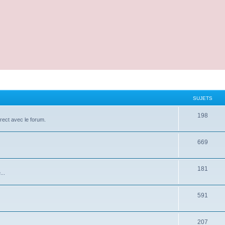
SUJETS
198
irect avec le forum.
669
181
...
591
207