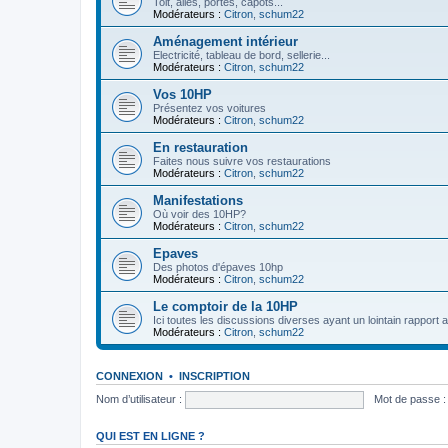
Toit, ailes, portes, capots...
Modérateurs :
Citron
,
schum22
Aménagement intérieur
Electricité, tableau de bord, sellerie...
Modérateurs :
Citron
,
schum22
Vos 10HP
Présentez vos voitures
Modérateurs :
Citron
,
schum22
En restauration
Faites nous suivre vos restaurations
Modérateurs :
Citron
,
schum22
Manifestations
Où voir des 10HP?
Modérateurs :
Citron
,
schum22
Epaves
Des photos d'épaves 10hp
Modérateurs :
Citron
,
schum22
Le comptoir de la 10HP
Ici toutes les discussions diverses ayant un lointain rapport 
Modérateurs :
Citron
,
schum22
CONNEXION
•
INSCRIPTION
Nom d’utilisateur :
Mot de passe :
QUI EST EN LIGNE ?