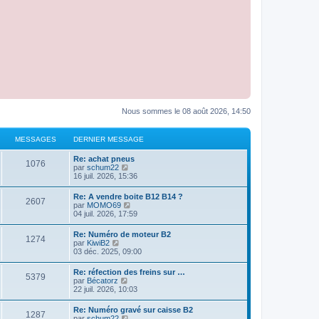
Nous sommes le 08 août 2026, 14:50
MESSAGES
DERNIER MESSAGE
Re: achat pneus
1076
C
par
schum22
o
16 juil. 2026, 15:36
n
s
Re: A vendre boite B12 B14 ?
2607
u
C
par
MOMO69
l
o
04 juil. 2026, 17:59
t
n
e
s
Re: Numéro de moteur B2
r
1274
u
C
par
KiwiB2
l
l
o
03 déc. 2025, 09:00
e
t
n
d
e
s
e
Re: réfection des freins sur …
r
5379
u
r
C
par
Bécatorz
l
l
n
o
22 juil. 2026, 10:03
e
t
i
n
d
e
e
s
e
Re: Numéro gravé sur caisse B2
r
r
1287
u
r
C
par
schum22