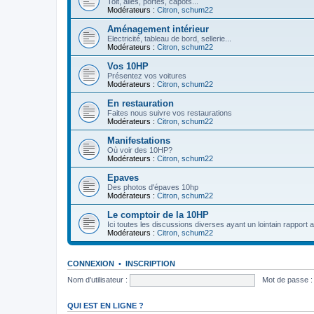
Toit, ailes, portes, capots...
Modérateurs :
Citron
,
schum22
Aménagement intérieur
Electricité, tableau de bord, sellerie...
Modérateurs :
Citron
,
schum22
Vos 10HP
Présentez vos voitures
Modérateurs :
Citron
,
schum22
En restauration
Faites nous suivre vos restaurations
Modérateurs :
Citron
,
schum22
Manifestations
Où voir des 10HP?
Modérateurs :
Citron
,
schum22
Epaves
Des photos d'épaves 10hp
Modérateurs :
Citron
,
schum22
Le comptoir de la 10HP
Ici toutes les discussions diverses ayant un lointain rapport 
Modérateurs :
Citron
,
schum22
CONNEXION
•
INSCRIPTION
Nom d’utilisateur :
Mot de passe :
QUI EST EN LIGNE ?