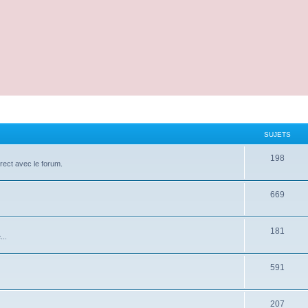
SUJETS
198
irect avec le forum.
669
181
...
591
207