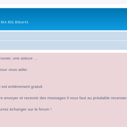
 B14, B15, B18,et K1
uver, une astuce ....
pour vous aider.
 est entièrement gratuit.
 dire envoyer et recevoir des messages il vous faut au préalable recense
urrez échanger sur le forum !