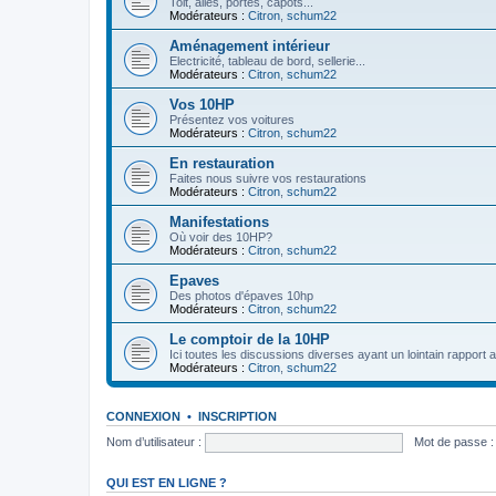
Toit, ailes, portes, capots...
Modérateurs :
Citron
,
schum22
Aménagement intérieur
Electricité, tableau de bord, sellerie...
Modérateurs :
Citron
,
schum22
Vos 10HP
Présentez vos voitures
Modérateurs :
Citron
,
schum22
En restauration
Faites nous suivre vos restaurations
Modérateurs :
Citron
,
schum22
Manifestations
Où voir des 10HP?
Modérateurs :
Citron
,
schum22
Epaves
Des photos d'épaves 10hp
Modérateurs :
Citron
,
schum22
Le comptoir de la 10HP
Ici toutes les discussions diverses ayant un lointain rapport 
Modérateurs :
Citron
,
schum22
CONNEXION
•
INSCRIPTION
Nom d’utilisateur :
Mot de passe :
QUI EST EN LIGNE ?