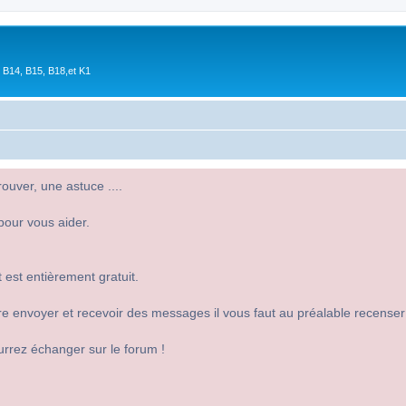
 B14, B15, B18,et K1
uver, une astuce ....
pour vous aider.
 est entièrement gratuit.
 dire envoyer et recevoir des messages il vous faut au préalable recense
urrez échanger sur le forum !