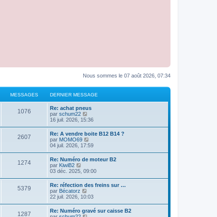
Nous sommes le 07 août 2026, 07:34
MESSAGES
DERNIER MESSAGE
Re: achat pneus
1076
C
par
schum22
o
16 juil. 2026, 15:36
n
s
Re: A vendre boite B12 B14 ?
2607
u
C
par
MOMO69
l
o
04 juil. 2026, 17:59
t
n
e
s
Re: Numéro de moteur B2
r
1274
u
C
par
KiwiB2
l
l
o
03 déc. 2025, 09:00
e
t
n
d
e
s
e
Re: réfection des freins sur …
r
5379
u
r
C
par
Bécatorz
l
l
n
o
22 juil. 2026, 10:03
e
t
i
n
d
e
e
s
e
Re: Numéro gravé sur caisse B2
r
r
1287
u
r
C
par
schum22