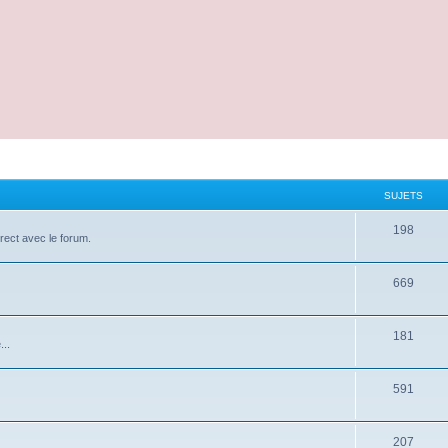
SUJETS
198
irect avec le forum.
669
181
...
591
207