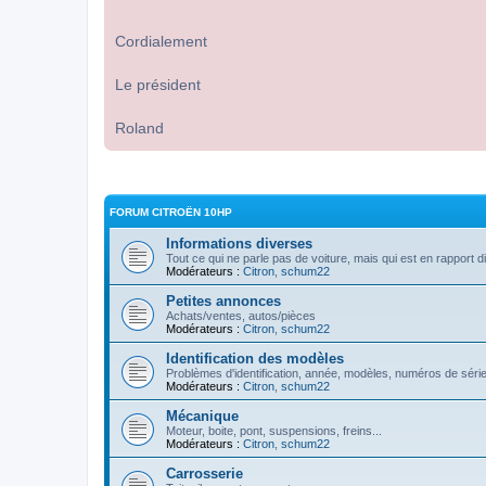
Cordialement
Le président
Roland
FORUM CITROËN 10HP
Informations diverses
Tout ce qui ne parle pas de voiture, mais qui est en rapport d
Modérateurs :
Citron
,
schum22
Petites annonces
Achats/ventes, autos/pièces
Modérateurs :
Citron
,
schum22
Identification des modèles
Problèmes d'identification, année, modèles, numéros de série
Modérateurs :
Citron
,
schum22
Mécanique
Moteur, boite, pont, suspensions, freins...
Modérateurs :
Citron
,
schum22
Carrosserie