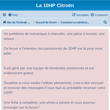
La 10HP Citroën
FAQ
Inscription
Connexion
R
Site de l'Amicale Citroën 10HP
Accueil du forum
Contacter un administrateur du forum
e
Un problème de mécanique à résoudre, une pièce à trouver, une
c
astuce ....
h
e
Ce forum à l'intention des passionnés de 10HP est là pour vous
r
aider.
c
h
Il est géré par une équipe de bénévoles passionnés et est
e
entièrement gratuit.
r
Toutefois si vous voulez l'utiliser pleinement, c'est à dire envoyer
et recevoir des messages il vous faut au préalable recenser votre
10HP.
Une fiche à compléter, une photo à joindre et vous pourrez
échanger sur le forum !