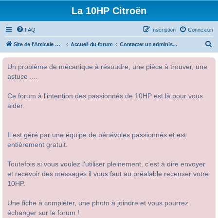
La 10HP Citroën
FAQ
Inscription
Connexion
R
Site de l'Amicale Citroën 10HP
Accueil du forum
Contacter un administrateur du forum
e
Un problème de mécanique à résoudre, une pièce à trouver, une
c
astuce ....
h
e
Ce forum à l'intention des passionnés de 10HP est là pour vous
r
aider.
c
h
Il est géré par une équipe de bénévoles passionnés et est
e
entièrement gratuit.
r
Toutefois si vous voulez l'utiliser pleinement, c'est à dire envoyer
et recevoir des messages il vous faut au préalable recenser votre
10HP.
Une fiche à compléter, une photo à joindre et vous pourrez
échanger sur le forum !