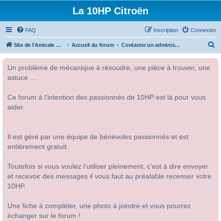
La 10HP Citroën
FAQ
Inscription
Connexion
R
Site de l'Amicale Citroën 10HP
Accueil du forum
Contacter un administrateur du forum
e
Un problème de mécanique à résoudre, une pièce à trouver, une
c
astuce ....
h
e
Ce forum à l'intention des passionnés de 10HP est là pour vous
r
aider.
c
h
Il est géré par une équipe de bénévoles passionnés et est
e
entièrement gratuit.
r
Toutefois si vous voulez l'utiliser pleinement, c'est à dire envoyer
et recevoir des messages il vous faut au préalable recenser votre
10HP.
Une fiche à compléter, une photo à joindre et vous pourrez
échanger sur le forum !