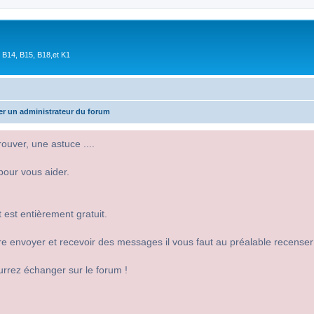
 B14, B15, B18,et K1
er un administrateur du forum
uver, une astuce ....
pour vous aider.
 est entièrement gratuit.
 dire envoyer et recevoir des messages il vous faut au préalable recense
urrez échanger sur le forum !