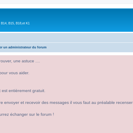
 B14, B15, B18,et K1
er un administrateur du forum
uver, une astuce ....
pour vous aider.
 est entièrement gratuit.
 dire envoyer et recevoir des messages il vous faut au préalable recense
urrez échanger sur le forum !