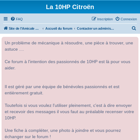
La 10HP Citroën
FAQ
Inscription
Connexion
R
Site de l'Amicale Citroën 10HP
Accueil du forum
Contacter un administrateur du forum
e
Un problème de mécanique à résoudre, une pièce à trouver, une
c
astuce ....
h
e
Ce forum à l'intention des passionnés de 10HP est là pour vous
r
aider.
c
h
Il est géré par une équipe de bénévoles passionnés et est
e
entièrement gratuit.
r
Toutefois si vous voulez l'utiliser pleinement, c'est à dire envoyer
et recevoir des messages il vous faut au préalable recenser votre
10HP.
Une fiche à compléter, une photo à joindre et vous pourrez
échanger sur le forum !