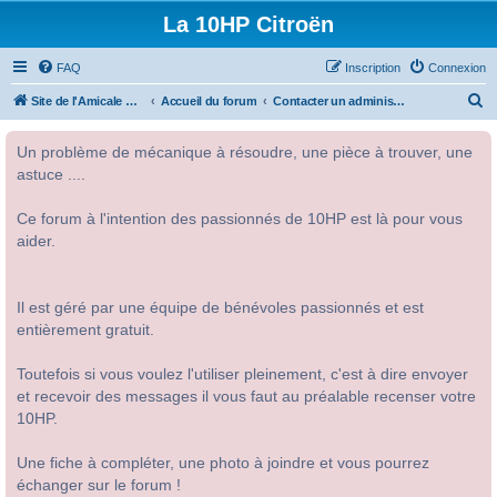
La 10HP Citroën
FAQ
Inscription
Connexion
R
Site de l'Amicale Citroën 10HP
Accueil du forum
Contacter un administrateur du forum
e
Un problème de mécanique à résoudre, une pièce à trouver, une
c
astuce ....
h
e
Ce forum à l'intention des passionnés de 10HP est là pour vous
r
aider.
c
h
Il est géré par une équipe de bénévoles passionnés et est
e
entièrement gratuit.
r
Toutefois si vous voulez l'utiliser pleinement, c'est à dire envoyer
et recevoir des messages il vous faut au préalable recenser votre
10HP.
Une fiche à compléter, une photo à joindre et vous pourrez
échanger sur le forum !