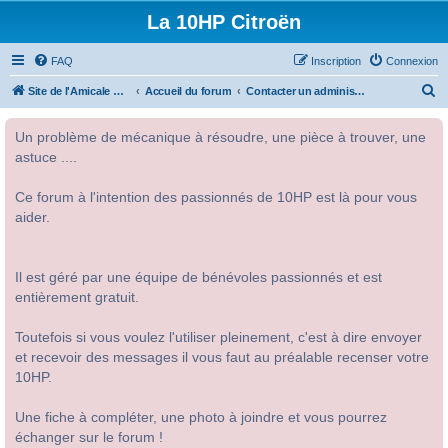
La 10HP Citroën
FAQ
Inscription
Connexion
R
Site de l'Amicale Citroën 10HP
Accueil du forum
Contacter un administrateur du forum
e
Un problème de mécanique à résoudre, une pièce à trouver, une
c
astuce ....
h
e
Ce forum à l'intention des passionnés de 10HP est là pour vous
r
aider.
c
h
Il est géré par une équipe de bénévoles passionnés et est
e
entièrement gratuit.
r
Toutefois si vous voulez l'utiliser pleinement, c'est à dire envoyer
et recevoir des messages il vous faut au préalable recenser votre
10HP.
Une fiche à compléter, une photo à joindre et vous pourrez
échanger sur le forum !