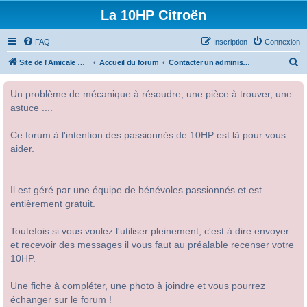
La 10HP Citroën
FAQ
Inscription
Connexion
R
Site de l'Amicale Citroën 10HP
Accueil du forum
Contacter un administrateur du forum
e
Un problème de mécanique à résoudre, une pièce à trouver, une
c
astuce ....
h
e
Ce forum à l'intention des passionnés de 10HP est là pour vous
r
aider.
c
h
Il est géré par une équipe de bénévoles passionnés et est
e
entièrement gratuit.
r
Toutefois si vous voulez l'utiliser pleinement, c'est à dire envoyer
et recevoir des messages il vous faut au préalable recenser votre
10HP.
Une fiche à compléter, une photo à joindre et vous pourrez
échanger sur le forum !