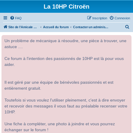
La 10HP Citroën
FAQ
Inscription
Connexion
R
Site de l'Amicale Citroën 10HP
Accueil du forum
Contacter un administrateur du forum
e
Un problème de mécanique à résoudre, une pièce à trouver, une
c
astuce ....
h
e
Ce forum à l'intention des passionnés de 10HP est là pour vous
r
aider.
c
h
Il est géré par une équipe de bénévoles passionnés et est
e
entièrement gratuit.
r
Toutefois si vous voulez l'utiliser pleinement, c'est à dire envoyer
et recevoir des messages il vous faut au préalable recenser votre
10HP.
Une fiche à compléter, une photo à joindre et vous pourrez
échanger sur le forum !