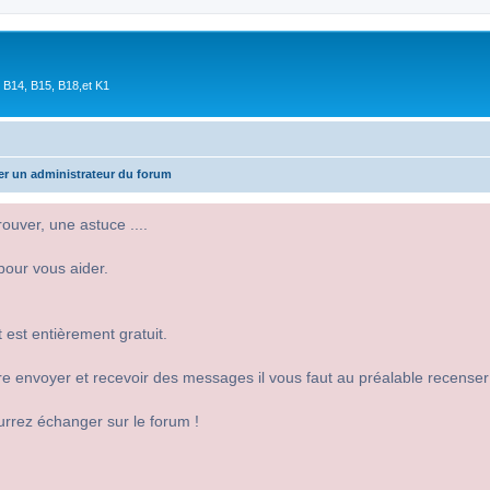
 B14, B15, B18,et K1
er un administrateur du forum
uver, une astuce ....
pour vous aider.
 est entièrement gratuit.
 dire envoyer et recevoir des messages il vous faut au préalable recense
urrez échanger sur le forum !