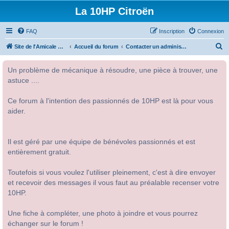
La 10HP Citroën
FAQ
Inscription
Connexion
R
Site de l'Amicale Citroën 10HP
Accueil du forum
Contacter un administrateur du forum
e
Un problème de mécanique à résoudre, une pièce à trouver, une
c
astuce ....
h
e
Ce forum à l'intention des passionnés de 10HP est là pour vous
r
aider.
c
h
Il est géré par une équipe de bénévoles passionnés et est
e
entièrement gratuit.
r
Toutefois si vous voulez l'utiliser pleinement, c'est à dire envoyer
et recevoir des messages il vous faut au préalable recenser votre
10HP.
Une fiche à compléter, une photo à joindre et vous pourrez
échanger sur le forum !