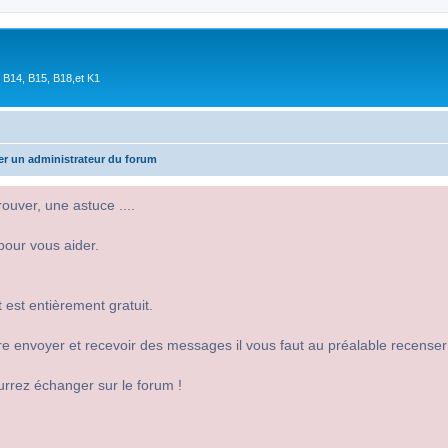
 B14, B15, B18,et K1
er un administrateur du forum
uver, une astuce ....
pour vous aider.
 est entièrement gratuit.
 dire envoyer et recevoir des messages il vous faut au préalable recense
urrez échanger sur le forum !