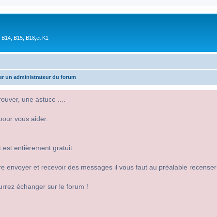
 B14, B15, B18,et K1
er un administrateur du forum
uver, une astuce ....
pour vous aider.
 est entièrement gratuit.
 dire envoyer et recevoir des messages il vous faut au préalable recense
urrez échanger sur le forum !