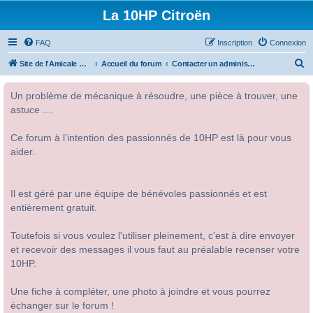
La 10HP Citroën
FAQ
Inscription
Connexion
R
Site de l'Amicale Citroën 10HP
Accueil du forum
Contacter un administrateur du forum
e
Un problème de mécanique à résoudre, une pièce à trouver, une
c
astuce ....
h
e
Ce forum à l'intention des passionnés de 10HP est là pour vous
r
aider.
c
h
Il est géré par une équipe de bénévoles passionnés et est
e
entièrement gratuit.
r
Toutefois si vous voulez l'utiliser pleinement, c'est à dire envoyer
et recevoir des messages il vous faut au préalable recenser votre
10HP.
Une fiche à compléter, une photo à joindre et vous pourrez
échanger sur le forum !