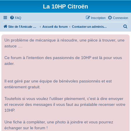
La 10HP Citroën
FAQ
Inscription
Connexion
R
Site de l'Amicale Citroën 10HP
Accueil du forum
Contacter un administrateur du forum
e
Un problème de mécanique à résoudre, une pièce à trouver, une
c
astuce ....
h
e
Ce forum à l'intention des passionnés de 10HP est là pour vous
r
aider.
c
h
Il est géré par une équipe de bénévoles passionnés et est
e
entièrement gratuit.
r
Toutefois si vous voulez l'utiliser pleinement, c'est à dire envoyer
et recevoir des messages il vous faut au préalable recenser votre
10HP.
Une fiche à compléter, une photo à joindre et vous pourrez
échanger sur le forum !