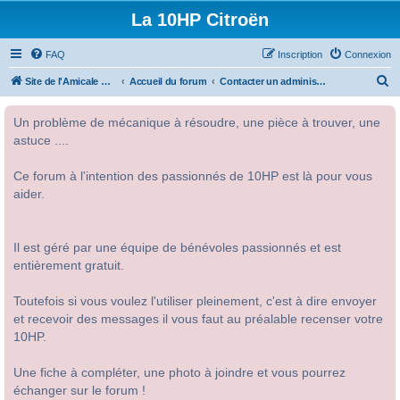
La 10HP Citroën
FAQ
Inscription
Connexion
R
Site de l'Amicale Citroën 10HP
Accueil du forum
Contacter un administrateur du forum
e
Un problème de mécanique à résoudre, une pièce à trouver, une
c
astuce ....
h
e
Ce forum à l'intention des passionnés de 10HP est là pour vous
r
aider.
c
h
Il est géré par une équipe de bénévoles passionnés et est
e
entièrement gratuit.
r
Toutefois si vous voulez l'utiliser pleinement, c'est à dire envoyer
et recevoir des messages il vous faut au préalable recenser votre
10HP.
Une fiche à compléter, une photo à joindre et vous pourrez
échanger sur le forum !