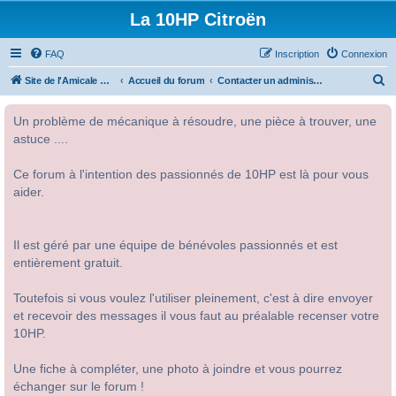
La 10HP Citroën
FAQ
Inscription
Connexion
R
Site de l'Amicale Citroën 10HP
Accueil du forum
Contacter un administrateur du forum
e
Un problème de mécanique à résoudre, une pièce à trouver, une
c
astuce ....
h
e
Ce forum à l'intention des passionnés de 10HP est là pour vous
r
aider.
c
h
Il est géré par une équipe de bénévoles passionnés et est
e
entièrement gratuit.
r
Toutefois si vous voulez l'utiliser pleinement, c'est à dire envoyer
et recevoir des messages il vous faut au préalable recenser votre
10HP.
Une fiche à compléter, une photo à joindre et vous pourrez
échanger sur le forum !