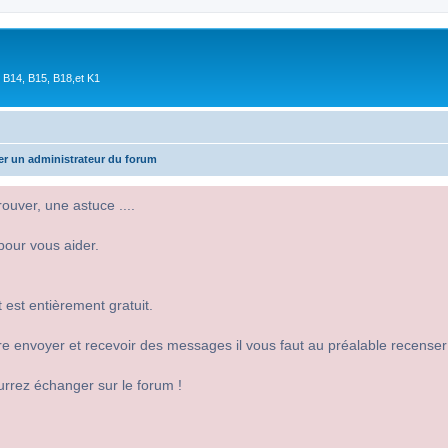
 B14, B15, B18,et K1
er un administrateur du forum
uver, une astuce ....
pour vous aider.
 est entièrement gratuit.
 dire envoyer et recevoir des messages il vous faut au préalable recense
urrez échanger sur le forum !