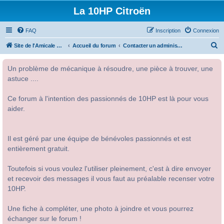
La 10HP Citroën
FAQ
Inscription
Connexion
R
Site de l'Amicale Citroën 10HP
Accueil du forum
Contacter un administrateur du forum
e
Un problème de mécanique à résoudre, une pièce à trouver, une
c
astuce ....
h
e
Ce forum à l'intention des passionnés de 10HP est là pour vous
r
aider.
c
h
Il est géré par une équipe de bénévoles passionnés et est
e
entièrement gratuit.
r
Toutefois si vous voulez l'utiliser pleinement, c'est à dire envoyer
et recevoir des messages il vous faut au préalable recenser votre
10HP.
Une fiche à compléter, une photo à joindre et vous pourrez
échanger sur le forum !