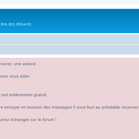
 B14, B15, B18,et K1
uver, une astuce ....
pour vous aider.
 est entièrement gratuit.
 dire envoyer et recevoir des messages il vous faut au préalable recense
urrez échanger sur le forum !