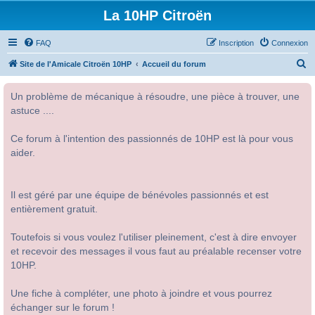
La 10HP Citroën
FAQ
Inscription
Connexion
R
Site de l'Amicale Citroën 10HP
Accueil du forum
e
Un problème de mécanique à résoudre, une pièce à trouver, une
c
astuce ....
h
e
Ce forum à l'intention des passionnés de 10HP est là pour vous
r
aider.
c
h
Il est géré par une équipe de bénévoles passionnés et est
e
entièrement gratuit.
r
Toutefois si vous voulez l'utiliser pleinement, c'est à dire envoyer
et recevoir des messages il vous faut au préalable recenser votre
10HP.
Une fiche à compléter, une photo à joindre et vous pourrez
échanger sur le forum !