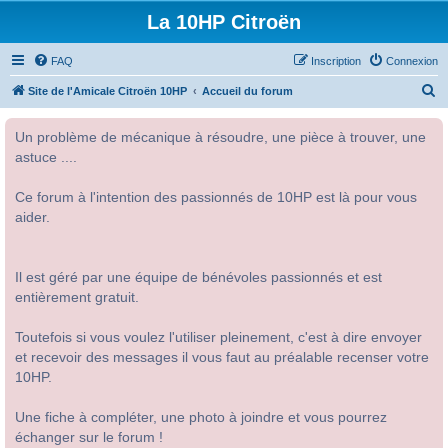
La 10HP Citroën
FAQ
Inscription
Connexion
R
Site de l'Amicale Citroën 10HP
Accueil du forum
e
Un problème de mécanique à résoudre, une pièce à trouver, une
c
astuce ....
h
e
Ce forum à l'intention des passionnés de 10HP est là pour vous
r
aider.
c
h
Il est géré par une équipe de bénévoles passionnés et est
e
entièrement gratuit.
r
Toutefois si vous voulez l'utiliser pleinement, c'est à dire envoyer
et recevoir des messages il vous faut au préalable recenser votre
10HP.
Une fiche à compléter, une photo à joindre et vous pourrez
échanger sur le forum !