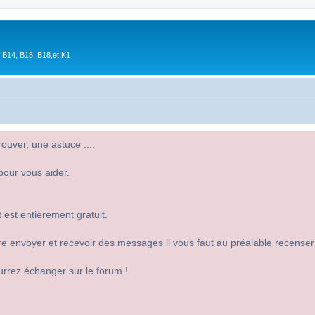
 B14, B15, B18,et K1
uver, une astuce ....
pour vous aider.
 est entièrement gratuit.
 dire envoyer et recevoir des messages il vous faut au préalable recense
urrez échanger sur le forum !