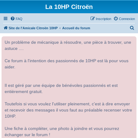
La 10HP Citroën
FAQ
Inscription
Connexion
R
Site de l'Amicale Citroën 10HP
Accueil du forum
e
Un problème de mécanique à résoudre, une pièce à trouver, une
c
astuce ....
h
e
Ce forum à l'intention des passionnés de 10HP est là pour vous
r
aider.
c
h
Il est géré par une équipe de bénévoles passionnés et est
e
entièrement gratuit.
r
Toutefois si vous voulez l'utiliser pleinement, c'est à dire envoyer
et recevoir des messages il vous faut au préalable recenser votre
10HP.
Une fiche à compléter, une photo à joindre et vous pourrez
échanger sur le forum !