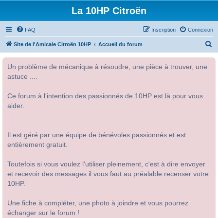
La 10HP Citroën
FAQ
Inscription
Connexion
R
Site de l'Amicale Citroën 10HP
Accueil du forum
e
Un problème de mécanique à résoudre, une pièce à trouver, une
c
astuce ....
h
e
Ce forum à l'intention des passionnés de 10HP est là pour vous
r
aider.
c
h
Il est géré par une équipe de bénévoles passionnés et est
e
entièrement gratuit.
r
Toutefois si vous voulez l'utiliser pleinement, c'est à dire envoyer
et recevoir des messages il vous faut au préalable recenser votre
10HP.
Une fiche à compléter, une photo à joindre et vous pourrez
échanger sur le forum !