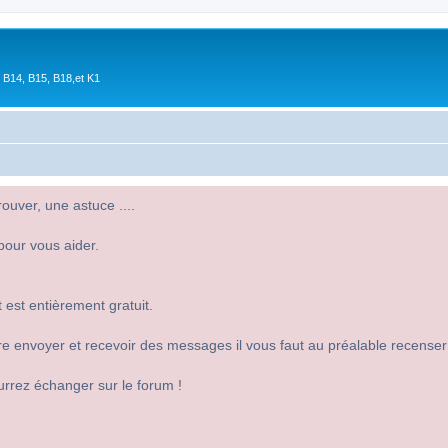
 B14, B15, B18,et K1
uver, une astuce ....
pour vous aider.
 est entièrement gratuit.
 dire envoyer et recevoir des messages il vous faut au préalable recense
urrez échanger sur le forum !