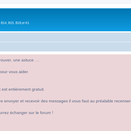
 B14, B15, B18,et K1
uver, une astuce ....
pour vous aider.
 est entièrement gratuit.
 dire envoyer et recevoir des messages il vous faut au préalable recense
urrez échanger sur le forum !