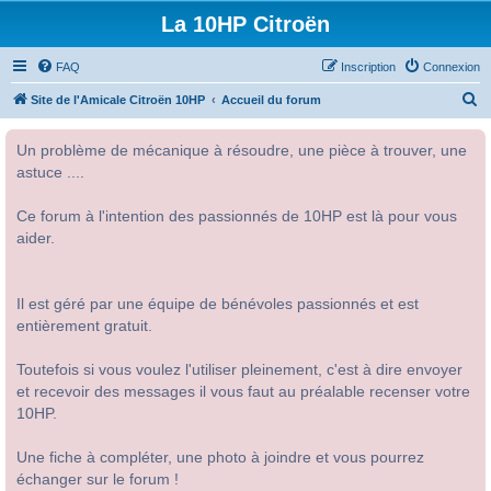
La 10HP Citroën
FAQ
Inscription
Connexion
R
Site de l'Amicale Citroën 10HP
Accueil du forum
e
Un problème de mécanique à résoudre, une pièce à trouver, une
c
astuce ....
h
e
Ce forum à l'intention des passionnés de 10HP est là pour vous
r
aider.
c
h
Il est géré par une équipe de bénévoles passionnés et est
e
entièrement gratuit.
r
Toutefois si vous voulez l'utiliser pleinement, c'est à dire envoyer
et recevoir des messages il vous faut au préalable recenser votre
10HP.
Une fiche à compléter, une photo à joindre et vous pourrez
échanger sur le forum !