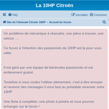
La 10HP Citroën
FAQ
Inscription
Connexion
R
Site de l'Amicale Citroën 10HP
Accueil du forum
e
Un problème de mécanique à résoudre, une pièce à trouver, une
c
astuce ....
h
e
Ce forum à l'intention des passionnés de 10HP est là pour vous
r
aider.
c
h
Il est géré par une équipe de bénévoles passionnés et est
e
entièrement gratuit.
r
Toutefois si vous voulez l'utiliser pleinement, c'est à dire envoyer
et recevoir des messages il vous faut au préalable recenser votre
10HP.
Une fiche à compléter, une photo à joindre et vous pourrez
échanger sur le forum !