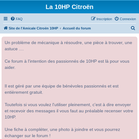
La 10HP Citroën
FAQ
Inscription
Connexion
R
Site de l'Amicale Citroën 10HP
Accueil du forum
e
Un problème de mécanique à résoudre, une pièce à trouver, une
c
astuce ....
h
e
Ce forum à l'intention des passionnés de 10HP est là pour vous
r
aider.
c
h
Il est géré par une équipe de bénévoles passionnés et est
e
entièrement gratuit.
r
Toutefois si vous voulez l'utiliser pleinement, c'est à dire envoyer
et recevoir des messages il vous faut au préalable recenser votre
10HP.
Une fiche à compléter, une photo à joindre et vous pourrez
échanger sur le forum !