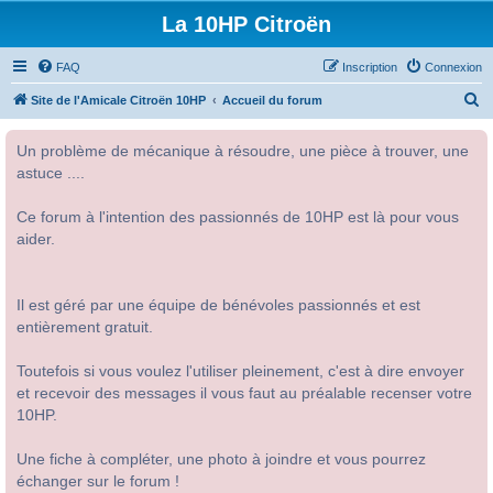
La 10HP Citroën
FAQ
Inscription
Connexion
R
Site de l'Amicale Citroën 10HP
Accueil du forum
e
Un problème de mécanique à résoudre, une pièce à trouver, une
c
astuce ....
h
e
Ce forum à l'intention des passionnés de 10HP est là pour vous
r
aider.
c
h
Il est géré par une équipe de bénévoles passionnés et est
e
entièrement gratuit.
r
Toutefois si vous voulez l'utiliser pleinement, c'est à dire envoyer
et recevoir des messages il vous faut au préalable recenser votre
10HP.
Une fiche à compléter, une photo à joindre et vous pourrez
échanger sur le forum !