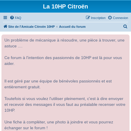
La 10HP Citroën
FAQ
Inscription
Connexion
R
Site de l'Amicale Citroën 10HP
Accueil du forum
e
Un problème de mécanique à résoudre, une pièce à trouver, une
c
astuce ....
h
e
Ce forum à l'intention des passionnés de 10HP est là pour vous
r
aider.
c
h
Il est géré par une équipe de bénévoles passionnés et est
e
entièrement gratuit.
r
Toutefois si vous voulez l'utiliser pleinement, c'est à dire envoyer
et recevoir des messages il vous faut au préalable recenser votre
10HP.
Une fiche à compléter, une photo à joindre et vous pourrez
échanger sur le forum !