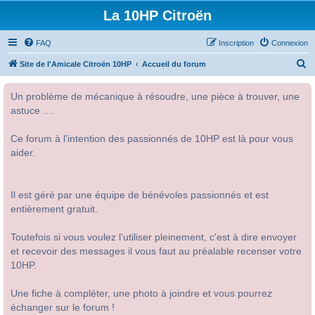
La 10HP Citroën
FAQ
Inscription
Connexion
R
Site de l'Amicale Citroën 10HP
Accueil du forum
e
Un problème de mécanique à résoudre, une pièce à trouver, une
c
astuce ....
h
e
Ce forum à l'intention des passionnés de 10HP est là pour vous
r
aider.
c
h
Il est géré par une équipe de bénévoles passionnés et est
e
entièrement gratuit.
r
Toutefois si vous voulez l'utiliser pleinement, c'est à dire envoyer
et recevoir des messages il vous faut au préalable recenser votre
10HP.
Une fiche à compléter, une photo à joindre et vous pourrez
échanger sur le forum !