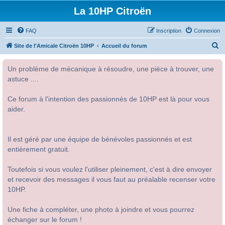
La 10HP Citroën
FAQ
Inscription
Connexion
R
Site de l'Amicale Citroën 10HP
Accueil du forum
e
Un problème de mécanique à résoudre, une pièce à trouver, une
c
astuce ....
h
e
Ce forum à l'intention des passionnés de 10HP est là pour vous
r
aider.
c
h
Il est géré par une équipe de bénévoles passionnés et est
e
entièrement gratuit.
r
Toutefois si vous voulez l'utiliser pleinement, c'est à dire envoyer
et recevoir des messages il vous faut au préalable recenser votre
10HP.
Une fiche à compléter, une photo à joindre et vous pourrez
échanger sur le forum !